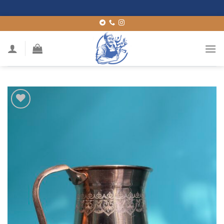
Ski
t
conten
افزودن
به
علاقه
مندی
ها