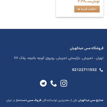
Price
تومان
۲.۳۶۰.۰۰۰
range:
تومان۲.۳۶۰.۰۰۰
انتخاب گزینه ها
through
تومان۲.۷۹۰.۰۰۰
این
محصول
دارای
انواع
مختلفی
می
باشد.
فروشگاه مس عبدالهیان
گزینه
ها
تهران ، تجریش، بازارسنتی تجریش، روبروی کوچه باغچه، پلاک ۷۷
ممکن
است
02122711552
در
صفحه
محصول
انتخاب
شوند
صنایع مس عبدالهیان
یکی از معتبرترین تولیدکنندگان
ظروف مسی دست‌ساز
در ایران