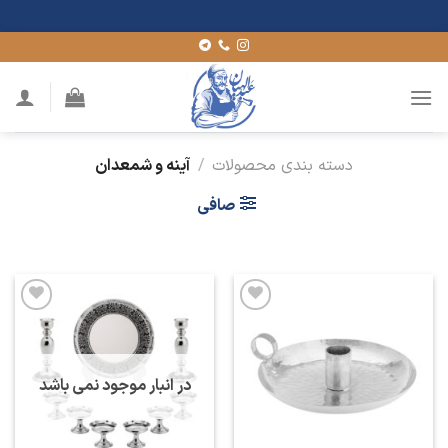
Ski
t
conten
دسته بندی محصولات
/
آینه و شمعدان
صافی
افزودن
افزودن
به
به
علاقه
علاقه
مندی
مندی
ها
ها
در انبار موجود نمی باشد